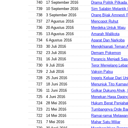
740
17 September 2016
Drama Politik Pilkada
739
10 September 2016
Sim Salabin Melantik
738
3 September 2016
Orang Bijak Amnesti 
737
27 Agustus 2016
Mencopot Ruhut
736
20 Agustus 2016
Merdeka Untuk Maju
735
13 Agustus 2016
Amarah Walikota
734
6 Agustus 2016
Aparat Dan Narkoba
733
30 Juli 2016
Mengkhianati Teman 
732
23 Juli 2016
Demam Pokemon
731
16 Juli 2016
Perancis Menjadi Sas
730
9 Juli 2016
Teror Menjelang Leba
729
2 Juli 2016
Vaksin Palsu
728
25 Juni 2016
Inggris Keluar Dari Un
727
18 Juni 2016
Menunjuk Tito Karnav
726
11 Juni 2016
Golkar Dukung Ahok,
725
4 Juni 2016
Menekan Haga Daging
724
28 Mei 2016
Hukum Berat Penjaha
723
21 Mei 2016
Tumbangnya Orde Ba
722
14 Mei 2016
Ramai-ramai Melawan
721
7 Mei 2016
Mahar Satu Miliar