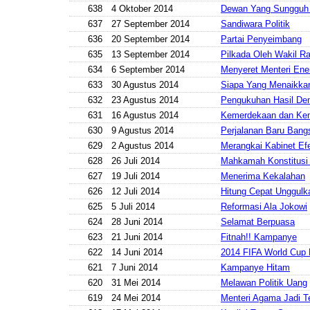
638
4 Oktober 2014
Dewan Yang Sungguh
637
27 September 2014
Sandiwara Politik
636
20 September 2014
Partai Penyeimbang
635
13 September 2014
Pilkada Oleh Wakil R
634
6 September 2014
Menyeret Menteri Ene
633
30 Agustus 2014
Siapa Yang Menaikk
632
23 Agustus 2014
Pengukuhan Hasil De
631
16 Agustus 2014
Kemerdekaan dan Ke
630
9 Agustus 2014
Perjalanan Baru Bang
629
2 Agustus 2014
Merangkai Kabinet Efe
628
26 Juli 2014
Mahkamah Konstitusi
627
19 Juli 2014
Menerima Kekalahan
626
12 Juli 2014
Hitung Cepat Unggulk
625
5 Juli 2014
Reformasi Ala Jokowi
624
28 Juni 2014
Selamat Berpuasa
623
21 Juni 2014
Fitnah!! Kampanye
622
14 Juni 2014
2014 FIFA World Cup 
621
7 Juni 2014
Kampanye Hitam
620
31 Mei 2014
Melawan Politik Uang
619
24 Mei 2014
Menteri Agama Jadi T