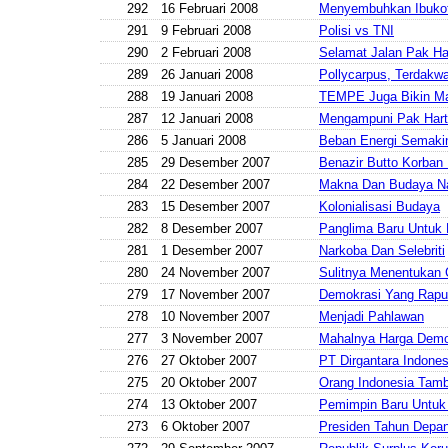
292
16 Februari 2008
Menyembuhkan Ibukot
291
9 Februari 2008
Polisi vs TNI
290
2 Februari 2008
Selamat Jalan Pak Ha
289
26 Januari 2008
Pollycarpus, Terdakw
288
19 Januari 2008
TEMPE Juga Bikin M
287
12 Januari 2008
Mengampuni Pak Har
286
5 Januari 2008
Beban Energi Semaki
285
29 Desember 2007
Benazir Butto Korban
284
22 Desember 2007
Makna Dan Budaya Na
283
15 Desember 2007
Kolonialisasi Budaya
282
8 Desember 2007
Panglima Baru Untuk 
281
1 Desember 2007
Narkoba Dan Selebriti
280
24 November 2007
Sulitnya Menentukan 
279
17 November 2007
Demokrasi Yang Rap
278
10 November 2007
Menjadi Pahlawan
277
3 November 2007
Mahalnya Harga Demo
276
27 Oktober 2007
PT Dirgantara Indonesi
275
20 Oktober 2007
Orang Indonesia Tam
274
13 Oktober 2007
Pemimpin Baru Untuk 
273
6 Oktober 2007
Presiden Tahun Depa