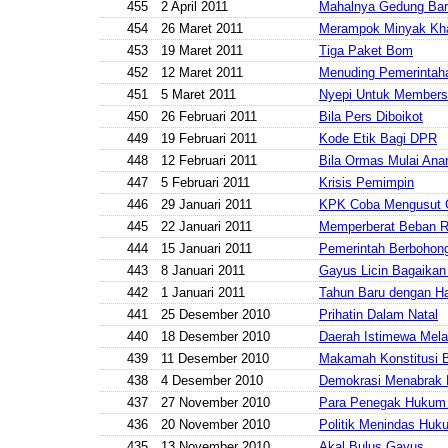
455
2 April 2011
Mahalnya Gedung Ba
454
26 Maret 2011
Merampok Minyak Kha
453
19 Maret 2011
Tiga Paket Bom
452
12 Maret 2011
Menuding Pemerinta
451
5 Maret 2011
Nyepi Untuk Members
450
26 Februari 2011
Bila Pers Diboikot
449
19 Februari 2011
Kode Etik Bagi DPR
448
12 Februari 2011
Bila Ormas Mulai Anar
447
5 Februari 2011
Krisis Pemimpin
446
29 Januari 2011
KPK Coba Mengusut 
445
22 Januari 2011
Memperberat Beban R
444
15 Januari 2011
Pemerintah Berbohon
443
8 Januari 2011
Gayus Licin Bagaikan
442
1 Januari 2011
Tahun Baru dengan H
441
25 Desember 2010
Prihatin Dalam Natal
440
18 Desember 2010
Daerah Istimewa Mel
439
11 Desember 2010
Makamah Konstitusi B
438
4 Desember 2010
Demokrasi Menabrak 
437
27 November 2010
Para Penegak Hukum
436
20 November 2010
Politik Menindas Huk
435
13 November 2010
Akal Bulus Gayus