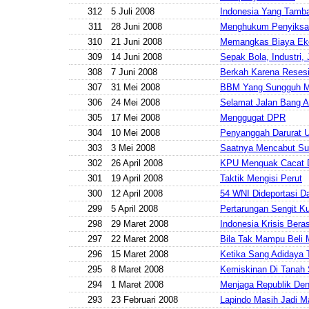
312
5 Juli 2008
Indonesia Yang Tamba
311
28 Juni 2008
Menghukum Penyiksa
310
21 Juni 2008
Memangkas Biaya Eko
309
14 Juni 2008
Sepak Bola, Industri, 
308
7 Juni 2008
Berkah Karena Reses
307
31 Mei 2008
BBM Yang Sungguh M
306
24 Mei 2008
Selamat Jalan Bang Al
305
17 Mei 2008
Menggugat DPR
304
10 Mei 2008
Penyanggah Darurat 
303
3 Mei 2008
Saatnya Mencabut Su
302
26 April 2008
KPU Menguak Cacat
301
19 April 2008
Taktik Mengisi Perut
300
12 April 2008
54 WNI Dideportasi D
299
5 April 2008
Pertarungan Sengit K
298
29 Maret 2008
Indonesia Krisis Bera
297
22 Maret 2008
Bila Tak Mampu Beli 
296
15 Maret 2008
Ketika Sang Adidaya 
295
8 Maret 2008
Kemiskinan Di Tanah 
294
1 Maret 2008
Menjaga Republik Den
293
23 Februari 2008
Lapindo Masih Jadi M