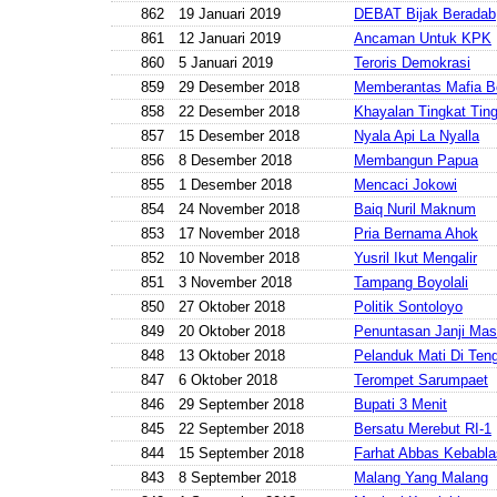
862
19 Januari 2019
DEBAT Bijak Beradab
861
12 Januari 2019
Ancaman Untuk KPK
860
5 Januari 2019
Teroris Demokrasi
859
29 Desember 2018
Memberantas Mafia B
858
22 Desember 2018
Khayalan Tingkat Ting
857
15 Desember 2018
Nyala Api La Nyalla
856
8 Desember 2018
Membangun Papua
855
1 Desember 2018
Mencaci Jokowi
854
24 November 2018
Baiq Nuril Maknum
853
17 November 2018
Pria Bernama Ahok
852
10 November 2018
Yusril Ikut Mengalir
851
3 November 2018
Tampang Boyolali
850
27 Oktober 2018
Politik Sontoloyo
849
20 Oktober 2018
Penuntasan Janji Masi
848
13 Oktober 2018
Pelanduk Mati Di Ten
847
6 Oktober 2018
Terompet Sarumpaet
846
29 September 2018
Bupati 3 Menit
845
22 September 2018
Bersatu Merebut RI-1
844
15 September 2018
Farhat Abbas Kebabla
843
8 September 2018
Malang Yang Malang