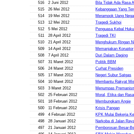
516
2 Juni 2012
Bila Tidak Ada Rasa
515
26 Mei 2012
Kebanggaan Yang Ter
514
19 Mei 2012
Merampok Uang Nega
513
12 Mei 2012
Tragedi Sukhoi
512
5 Mei 2012
Penguasa Kebal Huk
511
28 April 2012
Tragedi TKI
510
21 April 2012
Menghukum Ringan N
509
14 April 2012
Memanjakan Koruptor
508
7 April 2012
Duri Dalam Daging
507
31 Maret 2012
Politik BBM
506
24 Maret 2012
Curhat Presiden
505
17 Maret 2012
Negeri Subur Satgas
504
10 Maret 2012
Membantu Rakyat Mis
503
3 Maret 2012
Menumpas Premanis
502
25 Februari 2012
Moral, Etika dan Ras
501
18 Februari 2012
Membungkam Angie
500
11 Februari 2012
Krisis Pangan
499
4 Februari 2012
KPK Mulai Bekerja Ke
498
28 Januari 2012
Narkoba di Jalan Ray
497
21 Januari 2012
Pemborosan Besar-B