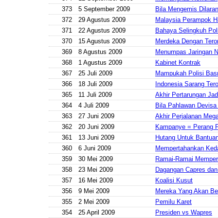
373
5 September 2009
Bila Mengemis Dilara
372
29 Agustus 2009
Malaysia Perampok H
371
22 Agustus 2009
Bahaya Selingkuh Poli
370
15 Agustus 2009
Merdeka Dengan Teror
369
8 Agustus 2009
Menumpas Jaringan N
368
1 Agustus 2009
Kabinet Kontrak
367
25 Juli 2009
Mampukah Polisi Basm
366
18 Juli 2009
Indonesia Sarang Tero
365
11 Juli 2009
Akhir Pertarungan Jad
364
4 Juli 2009
Bila Pahlawan Devisa
363
27 Juni 2009
Akhir Perjalanan Meg
362
20 Juni 2009
Kampanye = Perang Po
361
13 Juni 2009
Hutang Untuk Bantua
360
6 Juni 2009
Mempertahankan Keda
359
30 Mei 2009
Ramai-Ramai Memperb
358
23 Mei 2009
Dagangan Capres dan
357
16 Mei 2009
Koalisi Kusut
356
9 Mei 2009
Mereka Yang Akan Be
355
2 Mei 2009
Pemilu Karet
354
25 April 2009
Presiden vs Wapres