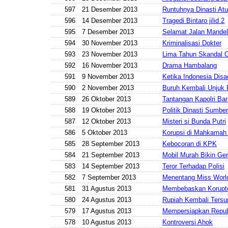
597
21 Desember 2013
Runtuhnya Dinasti Atu
596
14 Desember 2013
Tragedi Bintaro jilid 2
595
7 Desember 2013
Selamat Jalan Mande
594
30 November 2013
Kriminalisasi Dokter
593
23 November 2013
Lima Tahun Skandal C
592
16 November 2013
Drama Hambalang
591
9 November 2013
Ketika Indonesia Dis
590
2 November 2013
Buruh Kembali Unjuk
589
26 Oktober 2013
Tantangan Kapolri Bar
588
19 Oktober 2013
Politik Dinasti Sumbe
587
12 Oktober 2013
Misteri si Bunda Putri
586
5 Oktober 2013
Korupsi di Mahkamah 
585
28 September 2013
Kebocoran di KPK
584
21 September 2013
Mobil Murah Bikin Ge
583
14 September 2013
Teror Terhadap Polisi
582
7 September 2013
Menentang Miss Worl
581
31 Agustus 2013
Membebaskan Korupt
580
24 Agustus 2013
Rupiah Kembali Tersu
579
17 Agustus 2013
Mempersiapkan Repub
578
10 Agustus 2013
Kontroversi Ahok