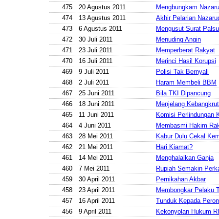
475
20 Agustus 2011
Mengbungkam Nazaru
474
13 Agustus 2011
Akhir Pelarian Nazaru
473
6 Agustus 2011
Mengusut Surat Palsu
472
30 Juli 2011
Menuding Angin
471
23 Juli 2011
Memperberat Rakyat
470
16 Juli 2011
Merinci Hasil Korupsi
469
9 Juli 2011
Polisi Tak Bernyali
468
2 Juli 2011
Haram Membeli BBM
467
25 Juni 2011
Bila TKI Dipancung
466
18 Juni 2011
Menjelang Kebangkru
465
11 Juni 2011
Komisi Perlindungan 
464
4 Juni 2011
Membasmi Hakim Ra
463
28 Mei 2011
Kabur Dulu Cekal Ke
462
21 Mei 2011
Hari Kiamat?
461
14 Mei 2011
Menghalalkan Ganja
460
7 Mei 2011
Rupiah Semakin Perk
459
30 April 2011
Pernikahan Akbar
458
23 April 2011
Membongkar Pelaku T
457
16 April 2011
Tunduk Kepada Pero
456
9 April 2011
Kekonyolan Hukum R