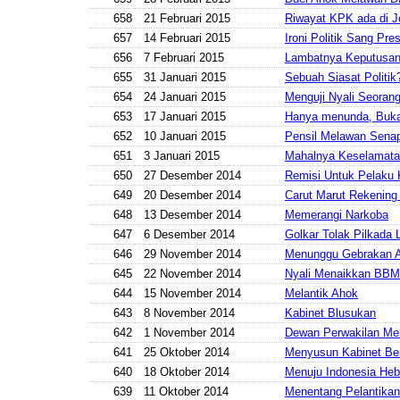
658
21 Februari 2015
Riwayat KPK ada di J
657
14 Februari 2015
Ironi Politik Sang Pre
656
7 Februari 2015
Lambatnya Keputusan
655
31 Januari 2015
Sebuah Siasat Politik
654
24 Januari 2015
Menguji Nyali Seoran
653
17 Januari 2015
Hanya menunda, Buk
652
10 Januari 2015
Pensil Melawan Sena
651
3 Januari 2015
Mahalnya Keselamata
650
27 Desember 2014
Remisi Untuk Pelaku 
649
20 Desember 2014
Carut Marut Rekening
648
13 Desember 2014
Memerangi Narkoba
647
6 Desember 2014
Golkar Tolak Pilkada
646
29 November 2014
Menunggu Gebrakan 
645
22 November 2014
Nyali Menaikkan BBM
644
15 November 2014
Melantik Ahok
643
8 November 2014
Kabinet Blusukan
642
1 November 2014
Dewan Perwakilan Mer
641
25 Oktober 2014
Menyusun Kabinet Be
640
18 Oktober 2014
Menuju Indonesia Heb
639
11 Oktober 2014
Menentang Pelantikan