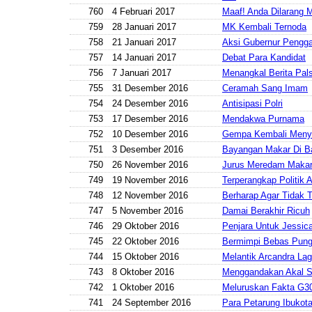
760
4 Februari 2017
Maaf! Anda Dilarang 
759
28 Januari 2017
MK Kembali Ternoda
758
21 Januari 2017
Aksi Gubernur Pengga
757
14 Januari 2017
Debat Para Kandidat
756
7 Januari 2017
Menangkal Berita Pal
755
31 Desember 2016
Ceramah Sang Imam
754
24 Desember 2016
Antisipasi Polri
753
17 Desember 2016
Mendakwa Purnama
752
10 Desember 2016
Gempa Kembali Meny
751
3 Desember 2016
Bayangan Makar Di B
750
26 November 2016
Jurus Meredam Maka
749
19 November 2016
Terperangkap Politik
748
12 November 2016
Berharap Agar Tidak T
747
5 November 2016
Damai Berakhir Ricuh
746
29 Oktober 2016
Penjara Untuk Jessic
745
22 Oktober 2016
Bermimpi Bebas Pung
744
15 Oktober 2016
Melantik Arcandra Lag
743
8 Oktober 2016
Menggandakan Akal S
742
1 Oktober 2016
Meluruskan Fakta G3
741
24 September 2016
Para Petarung Ibukot