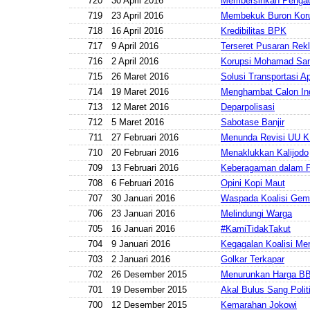
720
30 April 2016
Membersihkan Pengad
719
23 April 2016
Membekuk Buron Kor
718
16 April 2016
Kredibilitas BPK
717
9 April 2016
Terseret Pusaran Rek
716
2 April 2016
Korupsi Mohamad San
715
26 Maret 2016
Solusi Transportasi Ap
714
19 Maret 2016
Menghambat Calon In
713
12 Maret 2016
Deparpolisasi
712
5 Maret 2016
Sabotase Banjir
711
27 Februari 2016
Menunda Revisi UU 
710
20 Februari 2016
Menaklukkan Kalijodo
709
13 Februari 2016
Keberagaman dalam P
708
6 Februari 2016
Opini Kopi Maut
707
30 Januari 2016
Waspada Koalisi Ge
706
23 Januari 2016
Melindungi Warga
705
16 Januari 2016
#KamiTidakTakut
704
9 Januari 2016
Kegagalan Koalisi Mer
703
2 Januari 2016
Golkar Terkapar
702
26 Desember 2015
Menurunkan Harga B
701
19 Desember 2015
Akal Bulus Sang Polit
700
12 Desember 2015
Kemarahan Jokowi