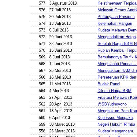
577
3 Agustus 2013
Keistimewaan Terpida
576
27 Juli 2013
Melawan Ormas Anark
575
20 Juli 2013
Pertanyaan Presiden
574
13 Juli 2013
Kelemahan Pangan
573
6 Juli 2013
Kudeta Melawan Demo
572
29 Juni 2013
Mengendalikan Harga
571
22 Juni 2013
Setelah Harga BBM N
570
15 Juni 2013
Rupiah Kembali Terpu
569
8 Juni 2013
Berpulangnya Taufik 
568
1 Juni 2013
Menghianati Pancasil
567
25 Mei 2013
Menegakkan HAM di
566
18 Mei 2013
Perseteruan KPK da
565
11 Mei 2013
Budak Panci
564
4 Mei 2013
Dilema Harga BBM
563
27 April 2013
Frustasi Melawan Kor
562
20 April 2013
@SBYudhoyono
561
13 April 2013
Menghukum Para Ksat
560
6 April 2013
Kopassus Mengaku
559
30 Maret 2013
Negeri Hukum Rimba
558
23 Maret 2013
Kudeta Mengancam