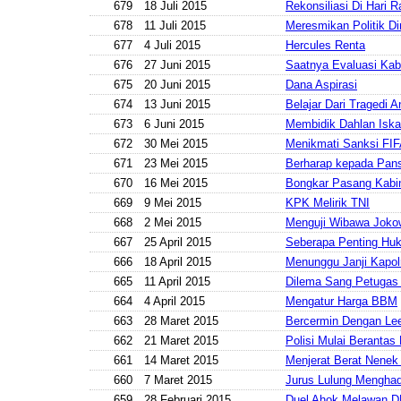
679
18 Juli 2015
Rekonsiliasi Di Hari Ra
678
11 Juli 2015
Meresmikan Politik Di
677
4 Juli 2015
Hercules Renta
676
27 Juni 2015
Saatnya Evaluasi Kab
675
20 Juni 2015
Dana Aspirasi
674
13 Juni 2015
Belajar Dari Tragedi A
673
6 Juni 2015
Membidik Dahlan Isk
672
30 Mei 2015
Menikmati Sanksi FI
671
23 Mei 2015
Berharap kepada Pan
670
16 Mei 2015
Bongkar Pasang Kabi
669
9 Mei 2015
KPK Melirik TNI
668
2 Mei 2015
Menguji Wibawa Joko
667
25 April 2015
Seberapa Penting Hu
666
18 April 2015
Menunggu Janji Kapol
665
11 April 2015
Dilema Sang Petugas 
664
4 April 2015
Mengatur Harga BBM
663
28 Maret 2015
Bercermin Dengan Le
662
21 Maret 2015
Polisi Mulai Berantas
661
14 Maret 2015
Menjerat Berat Nenek
660
7 Maret 2015
Jurus Lulung Mengha
659
28 Februari 2015
Duel Ahok Melawan 