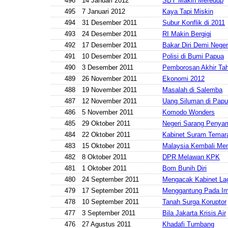
496
14 Januari 2012
SBY Makin Meredup
495
7 Januari 2012
Kaya Tapi Miskin
494
31 Desember 2011
Subur Konflik di 2011
493
24 Desember 2011
RI Makin Bergigi
492
17 Desember 2011
Bakar Diri Demi Neger
491
10 Desember 2011
Polisi di Bumi Papua
490
3 Desember 2011
Pemborosan Akhir Ta
489
26 November 2011
Ekonomi 2012
488
19 November 2011
Masalah di Salemba
487
12 November 2011
Uang Siluman di Pap
486
5 November 2011
Komodo Wonders
485
29 Oktober 2011
Negeri Sarang Penya
484
22 Oktober 2011
Kabinet Suram Tema
483
15 Oktober 2011
Malaysia Kembali Men
482
8 Oktober 2011
DPR Melawan KPK
481
1 Oktober 2011
Bom Bunih Diri
480
24 September 2011
Mengacak Kabinet La
479
17 September 2011
Menggantung Pada Im
478
10 September 2011
Tanah Surga Koruptor
477
3 September 2011
Bila Jakarta Krisis Air
476
27 Agustus 2011
Khadafi Tumbang