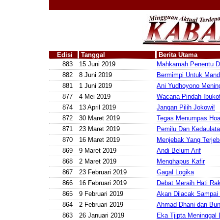
Edisi
Tanggal
Berita Utama
883
15 Juni 2019
Mahkamah Penentu D
882
8 Juni 2019
Bermimpi Untuk Mandi
881
1 Juni 2019
Ani Yudhoyono Mening
877
4 Mei 2019
Wacana Pindah Ibuko
874
13 April 2019
Jangan Pilih Jokowi!
872
30 Maret 2019
Tegas Menumpas Ho
871
23 Maret 2019
Pemilu Dan Kedaulat
870
16 Maret 2019
Menjebak Yang Terje
869
9 Maret 2019
Andi Belum Arif
868
2 Maret 2019
Menghapus Kafir
867
23 Februari 2019
Gagal Logika
866
16 Februari 2019
Debat Meraih Hati Ra
865
9 Februari 2019
Akan Dilacak Sampai
864
2 Februari 2019
Ahmad Dhani dan Buni 
863
26 Januari 2019
Eka Tjipta Meninggal 