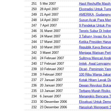
251
5 Mei 2007
Hasil Reshuffle Masih 
250
28 April 2007
Ekstradisi Untuk Tum
249
21 April 2007
AMERIKA, Gudangnya
248
14 April 2007
Susun Acak Para Ment
247
7 April 2007
9 Pendekar Untuk Pre
246
31 Maret 2007
Teroris Subur Di Indo
245
24 Maret 2007
3 Tahun+ Invasi Ke Ir
244
17 Maret 2007
Ketika Presiden Harus
243
10 Maret 2007
Republik Kaya Benca
242
3 Maret 2007
Menjaga Warisan Pert
241
24 Februari 2007
Sulitnya Mencari Ang
240
17 Februari 2007
Imlek, Awal Lenyapny
239
10 Februari 2007
Dicari, Pemimpin Yang
238
3 Februari 2007
100 Ribu Warga Jakar
237
27 Januari 2007
Kotak Hitam Layak Di
236
20 Januari 2007
Dewan Revolusi Bukan
235
13 Januari 2007
Terbang Murah Risik
234
6 Januari 2007
Menangkis Bencana T
233
30 Desember 2006
Eksekusi Untuk Demo
232
23 Desember 2006
Haruskah Mengganti