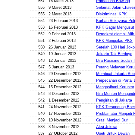
557
16 Maret 2013
Primadona Bawang
556
9 Maret 2013
Selamat Jalan Chave
555
2 Maret 2013
Diskriminasi KPK
554
23 Februari 2013
Korban Rekayasa Poli
553
16 Februari 2013
KPK Gagal Mengusut 
552
9 Februari 2013
Demokrat diambil Ali
551
2 Februari 2013
KPK Menggilas PKS
550
26 Januari 2013
Setelah 100 Hari Jok
549
19 Januari 2013
Jakarta Tak Berdaya
548
12 Januari 2013
Bila Rasisme Sudah
547
5 Januari 2013
Perang Melawan Koru
546
29 Desember 2012
Membuat Jakarta Beba
545
22 Desember 2012
Perpecahan di Partai
544
15 Desember 2012
Mengasihani Koruptor
543
8 Desember 2012
Bila Menteri Mengundu
542
1 Desember 2012
Pengiritan di Jakarta
541
24 November 2012
KPK Tersandung Boed
540
17 November 2012
Proklamator Menjadi 
539
10 November 2012
Grasi Menjadi Duri
538
3 November 2012
Aksi Jokowi
537
27 Oktober 2012
Upeti Untuk Dewan