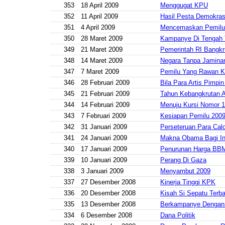
353
18 April 2009
Menggugat KPU
352
11 April 2009
Hasil Pesta Demokras
351
4 April 2009
Mencemaskan Pemilu
350
28 Maret 2009
Kampanye Di Tengah 
349
21 Maret 2009
Pemerintah RI Bangkr
348
14 Maret 2009
Negara Tanpa Jaminan
347
7 Maret 2009
Pemilu Yang Rawan K
346
28 Februari 2009
Bila Para Artis Pimpin
345
21 Februari 2009
Tahun Kebangkrutan 
344
14 Februari 2009
Menuju Kursi Nomor 1
343
7 Februari 2009
Kesiapan Pemilu 200
342
31 Januari 2009
Perseteruan Para Cal
341
24 Januari 2009
Makna Obama Bagi In
340
17 Januari 2009
Penurunan Harga BB
339
10 Januari 2009
Perang Di Gaza
338
3 Januari 2009
Menyambut 2009
337
27 Desember 2008
Kinerja Tinggi KPK
336
20 Desember 2008
Kisah Si Sepatu Terb
335
13 Desember 2008
Berkampanye Dengan
334
6 Desember 2008
Dana Politik