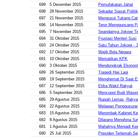
699
5 Desember 2015
Pemufakatan Jahat
698
28 November 2015
Sekadar Siasat Politik
697
21 November 2015
Mengusut Tukang Cat
696
14 November 2015
Teror Mengguncang Pa
695
7 November 2015
Seandainya Jokowi Ti
694
31 Oktober 2015
Frustasi Menteri Susi
693
24 Oktober 2015
Satu Tahun Jokowi - 
692
17 Oktober 2015
Wajib Bela Negara
691
10 Oktober 2015
Mematikan KPK
690
3 Oktober 2015
Mendongkrak Ekonom
689
26 September 2015
Tragedi Haji Lagi
688
19 September 2015
Menghemat Di Saat 
687
12 September 2015
Etika Wakil Rakyat
686
5 September 2015
Mencopot Budi Wase
685
29 Agustus 2015
Rupiah Lemas, Raky
684
22 Agustus 2015
Melawan Penggusura
683
15 Agustus 2015
Merombak Kabinet Ke
682
8 Agustus 2015
Dilarang Menghina Sa
681
1 Agustus 2015
Mahalnya Menjadi Ke
680
25 Juli 2015
Presiden Terlemah Se