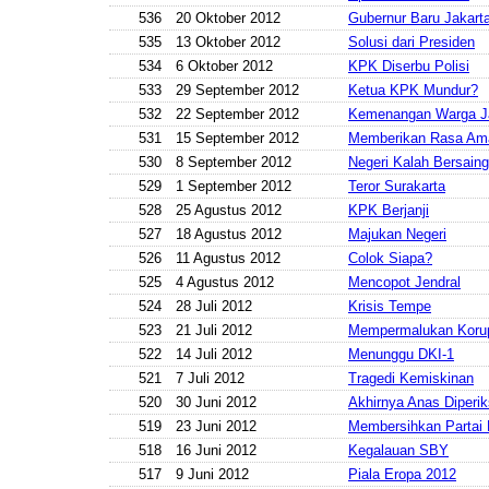
536
20 Oktober 2012
Gubernur Baru Jakart
535
13 Oktober 2012
Solusi dari Presiden
534
6 Oktober 2012
KPK Diserbu Polisi
533
29 September 2012
Ketua KPK Mundur?
532
22 September 2012
Kemenangan Warga J
531
15 September 2012
Memberikan Rasa Am
530
8 September 2012
Negeri Kalah Bersaing
529
1 September 2012
Teror Surakarta
528
25 Agustus 2012
KPK Berjanji
527
18 Agustus 2012
Majukan Negeri
526
11 Agustus 2012
Colok Siapa?
525
4 Agustus 2012
Mencopot Jendral
524
28 Juli 2012
Krisis Tempe
523
21 Juli 2012
Mempermalukan Korup
522
14 Juli 2012
Menunggu DKI-1
521
7 Juli 2012
Tragedi Kemiskinan
520
30 Juni 2012
Akhirnya Anas Diperi
519
23 Juni 2012
Membersihkan Partai
518
16 Juni 2012
Kegalauan SBY
517
9 Juni 2012
Piala Eropa 2012