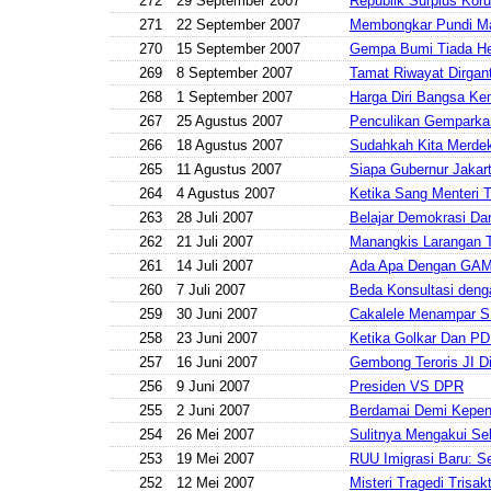
272
29 September 2007
Republik Surplus Koru
271
22 September 2007
Membongkar Pundi 
270
15 September 2007
Gempa Bumi Tiada He
269
8 September 2007
Tamat Riwayat Dirgan
268
1 September 2007
Harga Diri Bangsa Kem
267
25 Agustus 2007
Penculikan Gemparka
266
18 Agustus 2007
Sudahkah Kita Merde
265
11 Agustus 2007
Siapa Gubernur Jakar
264
4 Agustus 2007
Ketika Sang Menteri T
263
28 Juli 2007
Belajar Demokrasi Dar
262
21 Juli 2007
Manangkis Larangan 
261
14 Juli 2007
Ada Apa Dengan GA
260
7 Juli 2007
Beda Konsultasi denga
259
30 Juni 2007
Cakalele Menampar 
258
23 Juni 2007
Ketika Golkar Dan PDI
257
16 Juni 2007
Gembong Teroris JI D
256
9 Juni 2007
Presiden VS DPR
255
2 Juni 2007
Berdamai Demi Kepen
254
26 Mei 2007
Sulitnya Mengakui S
253
19 Mei 2007
RUU Imigrasi Baru: S
252
12 Mei 2007
Misteri Tragedi Trisakt