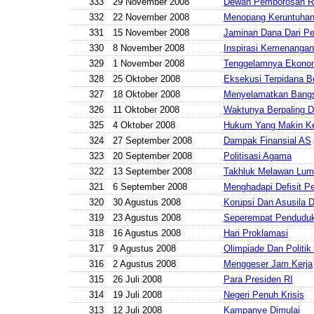
333
29 November 2008
Dewan Pemborosan R
332
22 November 2008
Menopang Keruntuhan
331
15 November 2008
Jaminan Dana Dari Pe
330
8 November 2008
Inspirasi Kemenanga
329
1 November 2008
Tenggelamnya Ekonom
328
25 Oktober 2008
Eksekusi Terpidana B
327
18 Oktober 2008
Menyelamatkan Bang
326
11 Oktober 2008
Waktunya Berpaling D
325
4 Oktober 2008
Hukum Yang Makin K
324
27 September 2008
Dampak Finansial AS
323
20 September 2008
Politisasi Agama
322
13 September 2008
Takhluk Melawan Lum
321
6 September 2008
Menghadapi Defisit P
320
30 Agustus 2008
Korupsi Dan Asusila 
319
23 Agustus 2008
Seperempat Penduduk
318
16 Agustus 2008
Hari Proklamasi
317
9 Agustus 2008
Olimpiade Dan Politik 
316
2 Agustus 2008
Menggeser Jam Kerja
315
26 Juli 2008
Para Presiden RI
314
19 Juli 2008
Negeri Penuh Krisis
313
12 Juli 2008
Kampanye Dimulai