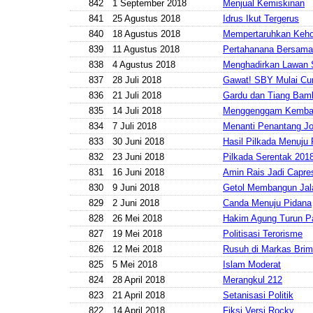
842
1 September 2018
Menjual Kemiskinan
841
25 Agustus 2018
Idrus Ikut Tergerus
840
18 Agustus 2018
Mempertaruhkan Keh
839
11 Agustus 2018
Pertahanana Bersam
838
4 Agustus 2018
Menghadirkan Lawan
837
28 Juli 2018
Gawat! SBY Mulai Cu
836
21 Juli 2018
Gardu dan Tiang Bam
835
14 Juli 2018
Menggenggam Kembal
834
7 Juli 2018
Menanti Penantang J
833
30 Juni 2018
Hasil Pilkada Menuju
832
23 Juni 2018
Pilkada Serentak 201
831
16 Juni 2018
Amin Rais Jadi Capre
830
9 Juni 2018
Getol Membangun Jal
829
2 Juni 2018
Canda Menuju Pidana
828
26 Mei 2018
Hakim Agung Turun P
827
19 Mei 2018
Politisasi Terorisme
826
12 Mei 2018
Rusuh di Markas Bri
825
5 Mei 2018
Islam Moderat
824
28 April 2018
Merangkul 212
823
21 April 2018
Setanisasi Politik
822
14 April 2018
Fiksi Versi Rocky