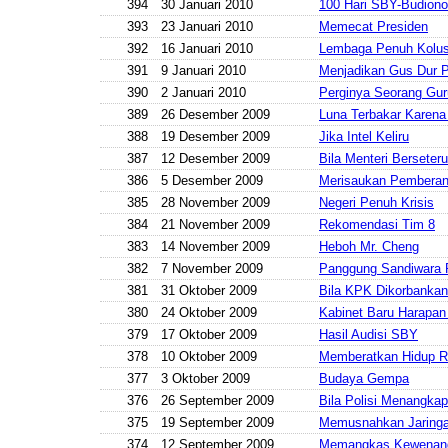
394
30 Januari 2010
100 Hari SBY-Budiono
393
23 Januari 2010
Memecat Presiden
392
16 Januari 2010
Lembaga Penuh Kolus
391
9 Januari 2010
Menjadikan Gus Dur 
390
2 Januari 2010
Perginya Seorang Gu
389
26 Desember 2009
Luna Terbakar Karen
388
19 Desember 2009
Jika Intel Keliru
387
12 Desember 2009
Bila Menteri Berseteru
386
5 Desember 2009
Merisaukan Pemberan
385
28 November 2009
Negeri Penuh Krisis
384
21 November 2009
Rekomendasi Tim 8
383
14 November 2009
Heboh Mr. Cheng
382
7 November 2009
Panggung Sandiwara 
381
31 Oktober 2009
Bila KPK Dikorbankan
380
24 Oktober 2009
Kabinet Baru Harapan
379
17 Oktober 2009
Hasil Audisi SBY
378
10 Oktober 2009
Memberatkan Hidup R
377
3 Oktober 2009
Budaya Gempa
376
26 September 2009
Bila Polisi Menangka
375
19 September 2009
Memusnahkan Jaringa
374
12 September 2009
Memangkas Kewenan