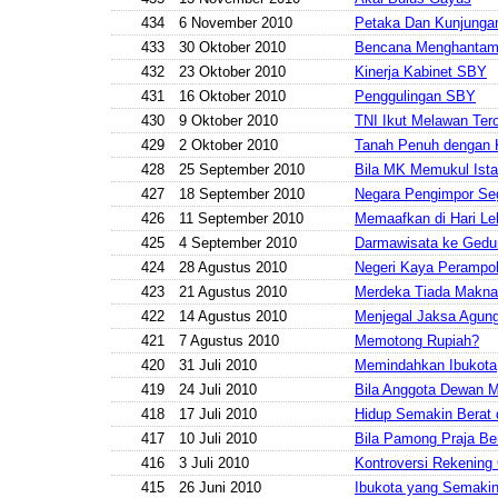
434
6 November 2010
Petaka Dan Kunjungan
433
30 Oktober 2010
Bencana Menghantam
432
23 Oktober 2010
Kinerja Kabinet SBY
431
16 Oktober 2010
Penggulingan SBY
430
9 Oktober 2010
TNI Ikut Melawan Tero
429
2 Oktober 2010
Tanah Penuh dengan 
428
25 September 2010
Bila MK Memukul Ist
427
18 September 2010
Negara Pengimpor Se
426
11 September 2010
Memaafkan di Hari Le
425
4 September 2010
Darmawisata ke Ged
424
28 Agustus 2010
Negeri Kaya Perampo
423
21 Agustus 2010
Merdeka Tiada Makna
422
14 Agustus 2010
Menjegal Jaksa Agun
421
7 Agustus 2010
Memotong Rupiah?
420
31 Juli 2010
Memindahkan Ibukota
419
24 Juli 2010
Bila Anggota Dewan
418
17 Juli 2010
Hidup Semakin Berat 
417
10 Juli 2010
Bila Pamong Praja Be
416
3 Juli 2010
Kontroversi Rekening
415
26 Juni 2010
Ibukota yang Semaki