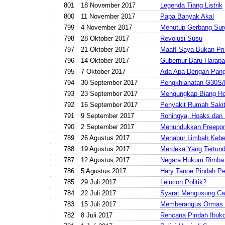
801
18 November 2017
Legenda Tiang Listrik
800
11 November 2017
Papa Banyak Akal
799
4 November 2017
Menutup Gerbang Sur
798
28 Oktober 2017
Revolusi Susu
797
21 Oktober 2017
Maaf! Saya Bukan Pr
796
14 Oktober 2017
Gubernur Baru Harapa
795
7 Oktober 2017
Ada Apa Dengan Pang
794
30 September 2017
Pengkhianatan G30S/
793
23 September 2017
Mengungkap Biang H
792
16 September 2017
Penyakit Rumah Saki
791
9 September 2017
Rohingya, Hoaks dan 
790
2 September 2017
Menundukkan Freepor
789
26 Agustus 2017
Menabur Limbah Kebe
788
19 Agustus 2017
Merdeka Yang Tertun
787
12 Agustus 2017
Negara Hukum Rimba
786
5 Agustus 2017
Hary Tanoe Pindah P
785
29 Juli 2017
Lelucon Politik?
784
22 Juli 2017
Syarat Mengusung Ca
783
15 Juli 2017
Memberangus Ormas 
782
8 Juli 2017
Rencana Pindah Ibuk