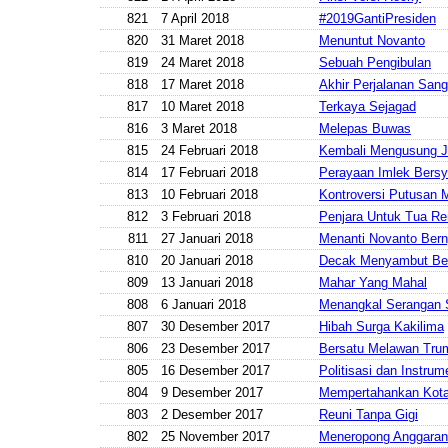
821
7 April 2018
#2019GantiPresiden
820
31 Maret 2018
Menuntut Novanto
819
24 Maret 2018
Sebuah Pengibulan
818
17 Maret 2018
Akhir Perjalanan San
817
10 Maret 2018
Terkaya Sejagad
816
3 Maret 2018
Melepas Buwas
815
24 Februari 2018
Kembali Mengusung J
814
17 Februari 2018
Perayaan Imlek Bersy
813
10 Februari 2018
Kontroversi Putusan 
812
3 Februari 2018
Penjara Untuk Tua Re
811
27 Januari 2018
Menanti Novanto Bern
810
20 Januari 2018
Decak Menyambut Be
809
13 Januari 2018
Mahar Yang Mahal
808
6 Januari 2018
Menangkal Serangan 
807
30 Desember 2017
Hibah Surga Kakilima
806
23 Desember 2017
Bersatu Melawan Tru
805
16 Desember 2017
Politisasi dan Instru
804
9 Desember 2017
Mempertahankan Kota
803
2 Desember 2017
Reuni Tanpa Gigi
802
25 November 2017
Meneropong Anggaran 