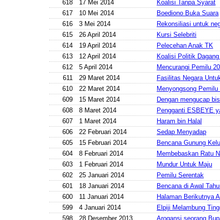
618
17 Mei 2014
Koalisi Tanpa Syarat
617
10 Mei 2014
Boediono Buka Suara
616
3 Mei 2014
Rekonsiliasi untuk neg
615
26 April 2014
Kursi Selebriti
614
19 April 2014
Pelecehan Anak TK
613
12 April 2014
Koalisi Politik Dagang
612
5 April 2014
Mencurangi Pemilu 2
611
29 Maret 2014
Fasilitas Negara Unt
610
22 Maret 2014
Menyongsong Pemilu
609
15 Maret 2014
Dengan mengucap bis
608
8 Maret 2014
Pengganti ESBEYE ya
607
1 Maret 2014
Haram bin Halal
606
22 Februari 2014
Sedap Menyadap
605
15 Februari 2014
Bencana Gunung Kel
604
8 Februari 2014
Membebaskan Ratu N
603
1 Februari 2014
Mundur Untuk Maju
602
25 Januari 2014
Pemilu Serentak
601
18 Januari 2014
Bencana di Awal Tahu
600
11 Januari 2014
Halaman Berikutnya 
599
4 Januari 2014
Elpiji Melambung Ting
598
28 Desember 2013
Arogansi seorang Bup