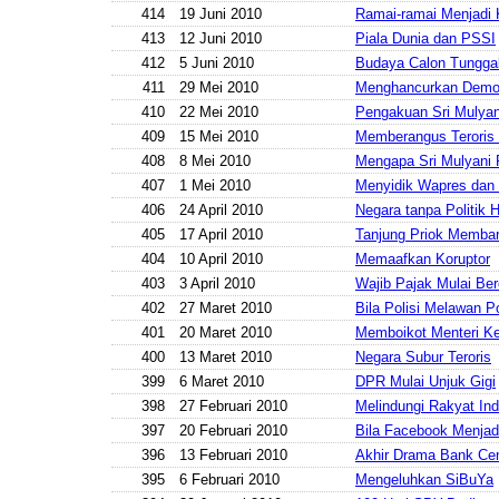
414
19 Juni 2010
Ramai-ramai Menjadi
413
12 Juni 2010
Piala Dunia dan PSSI
412
5 Juni 2010
Budaya Calon Tungga
411
29 Mei 2010
Menghancurkan Demo
410
22 Mei 2010
Pengakuan Sri Mulyan
409
15 Mei 2010
Memberangus Teroris
408
8 Mei 2010
Mengapa Sri Mulyani 
407
1 Mei 2010
Menyidik Wapres dan 
406
24 April 2010
Negara tanpa Politik
405
17 April 2010
Tanjung Priok Memba
404
10 April 2010
Memaafkan Koruptor
403
3 April 2010
Wajib Pajak Mulai Be
402
27 Maret 2010
Bila Polisi Melawan Po
401
20 Maret 2010
Memboikot Menteri K
400
13 Maret 2010
Negara Subur Teroris
399
6 Maret 2010
DPR Mulai Unjuk Gigi
398
27 Februari 2010
Melindungi Rakyat In
397
20 Februari 2010
Bila Facebook Menjad
396
13 Februari 2010
Akhir Drama Bank Ce
395
6 Februari 2010
Mengeluhkan SiBuYa