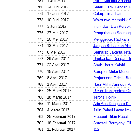
781
1 Juli 2017
Polisi Menjadi Sasara
780
24 Juni 2017
Seteru DPR Dengan KP
779
17 Juni 2017
Cukup Lima Hari
778
10 Juni 2017
Waktunya Membidik 
777
3 Juni 2017
Intimidasi Dan Persek
776
27 Mei 2017
Pengorbanan Seorang
775
20 Mei 2017
Menggebuk Radikalis
774
13 Mei 2017
Jangan Bebaskan Aho
773
6 Mei 2017
Berharap Jakarta Tet
772
29 April 2017
Ungkapkan Dengan B
771
22 April 2017
Ahok Harus Kalah!
770
15 April 2017
Koruptor Mulai Menero
769
8 April 2017
Perjuangan Fidelis Ber
768
1 April 2017
Hasil Akhir Amnesti P
767
25 Maret 2017
Ricuh Transportasi On
766
18 Maret 2017
Teroris Politik
765
11 Maret 2017
Ada Apa Dengan e-K
764
4 Maret 2017
Jalin Relasi Lewat Inv
763
25 Februari 2017
Freeport Bikin Repot
762
18 Februari 2017
Antasari Bernyanyi C
761
11 Februari 2017
112